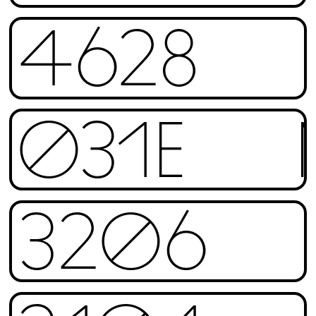
4628
031E
3206