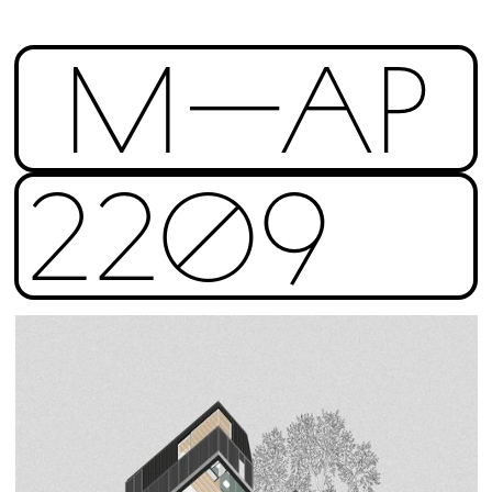
M—AP
2209